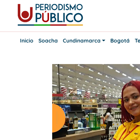
Skip
to
content
Noticias
Periodismo
y
Inicio
Soacha
Cundinamarca
Bogotá
Te
actualidad
Público
de
Soacha,
Bogotá
y
Cundinamarca