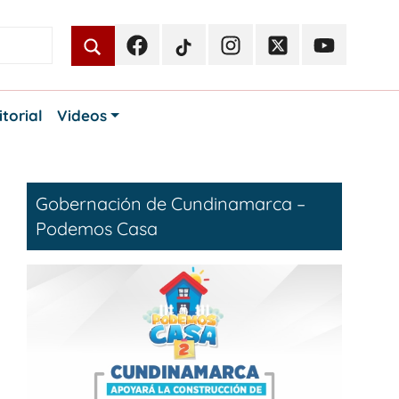
Facebook
TikTok
Instagram
Twitter
Youtube
Periodismo
Periodismo
Periodismo
Periodismo
Periodismo
Público
Público
Público
Público
Público
itorial
Videos
Gobernación de Cundinamarca –
Podemos Casa