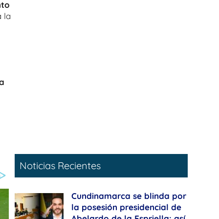
to
 la
 a
Noticias Recientes
Cundinamarca se blinda por
la posesión presidencial de
Abelardo de la Espriella: así