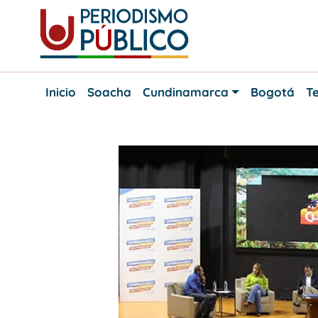
Skip
to
content
Noticias
Periodismo
y
Inicio
Soacha
Cundinamarca
Bogotá
Te
actualidad
Público
de
Soacha,
Bogotá
y
Cundinamarca