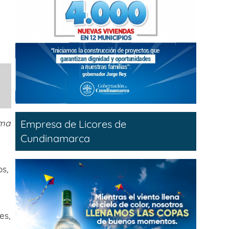
Empresa de Licores de
ema
Cundinamarca
s,
es,