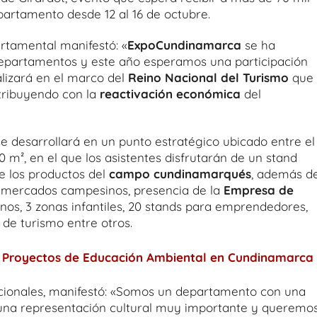
partamento desde 12 al 16 de octubre.
artamental manifestó: «
ExpoCundinamarca
se ha
departamentos y este año esperamos una participación
alizará en el marco del
Reino Nacional del Turismo
que 
ntribuyendo con la
reactivación económica
del
e desarrollará en un punto estratégico ubicado entre el
0 m², en el que los asistentes disfrutarán de un stand
e los productos del
campo cundinamarqués
, además d
 mercados campesinos, presencia de la
Empresa de
anos, 3 zonas infantiles, 20 stands para emprendedores,
 de turismo entre otros.
de Proyectos de Educación Ambiental en Cundinamarca
cionales, manifestó: «Somos un departamento con una
 una representación cultural muy importante y queremo