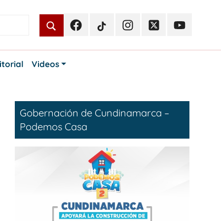
Facebook
TikTok
Instagram
Twitter
Youtube
Periodismo
Periodismo
Periodismo
Periodismo
Periodismo
Público
Público
Público
Público
Público
itorial
Videos
Gobernación de Cundinamarca –
Podemos Casa