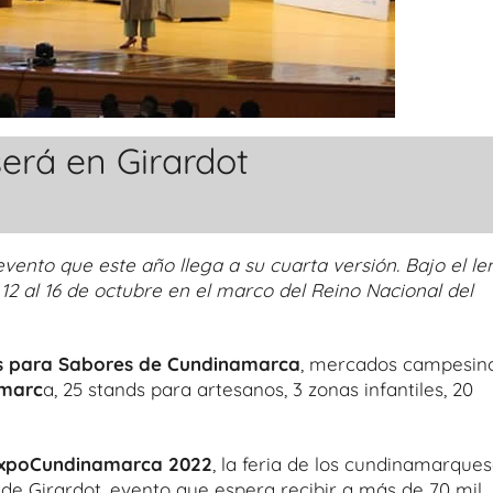
rá en Girardot
 evento que este año llega a su cuarta versión. Bajo el l
l 12 al 16 de octubre en el marco del Reino Nacional del
es para Sabores de Cundinamarca
, mercados campesino
amarc
a, 25 stands para artesanos, 3 zonas infantiles, 20
xpoCundinamarca 2022
, la feria de los cundinamarques
 de Girardot, evento que espera recibir a más de 70 mil