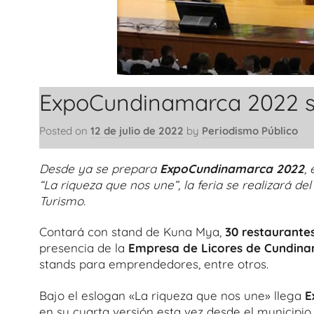
ExpoCundinamarca 2022 se
Posted on
12 de julio de 2022
by
Periodismo Público
Desde ya se prepara
ExpoCundinamarca 2022
,
“La riqueza que nos une”, la feria se realizará de
Turismo.
Contará con stand de Kuna Mya,
30 restaurant
presencia de la
Empresa de Licores de Cundin
stands para emprendedores, entre otros.
Bajo el eslogan «La riqueza que nos une» llega
E
en su cuarta versión esta vez desde el municipio