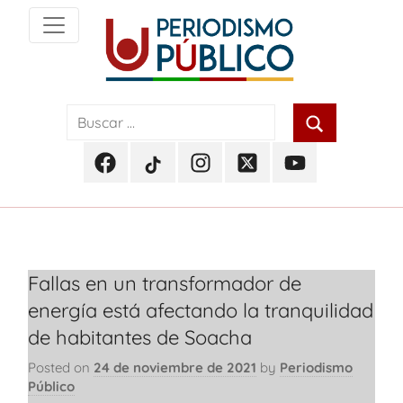
Skip
to
content
Noticias
Periodismo
y
actualidad
Público
de
Facebook
TikTok
Instagram
Twitter
Youtube
Soacha,
Periodismo
Periodismo
Periodismo
Periodismo
Periodismo
Bogotá
Público
Público
Público
Público
Público
y
Cundinamarca
Fallas en un transformador de
energía está afectando la tranquilidad
de habitantes de Soacha
Posted on
24 de noviembre de 2021
by
Periodismo
Público