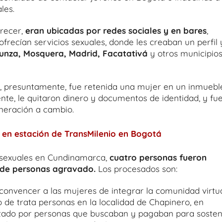
les.
arecer,
eran ubicadas por redes sociales y en bares
,
frecían servicios sexuales, donde les creaban un perfil 
unza, Mosquera, Madrid, Facatativá
y otros municipio
ed, presuntamente, fue retenida una mujer en un inmuebl
ente, le quitaron dinero y documentos de identidad, y fu
neración a cambio.
 en estación de TransMilenio en Bogotá
es sexuales en Cundinamarca,
cuatro personas fueron
a de personas agravado.
Los procesados son:
 convencer a las mujeres de integrar la comunidad virtua
 de trata personas en la localidad de Chapinero, en
entado por personas que buscaban y pagaban para soste