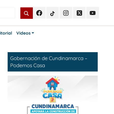
Facebook
TikTok
Instagram
Twitter
Youtube
Periodismo
Periodismo
Periodismo
Periodismo
Periodismo
Público
Público
Público
Público
Público
itorial
Videos
Gobernación de Cundinamarca –
Podemos Casa