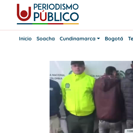
Skip
to
content
Noticias
Periodismo
y
Inicio
Soacha
Cundinamarca
Bogotá
Te
actualidad
Público
de
Soacha,
Bogotá
y
Cundinamarca