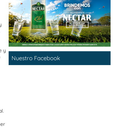
y
s
e y
e
Nuestro Facebook
l.
ner