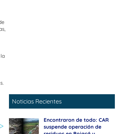
de
as,
la
e
s.
Noticias Recientes
Encontraron de todo: CAR
suspende operación de
residuos en Bojacá y