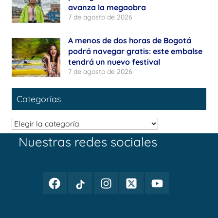
avanza la megaobra
7 de agosto de 2026
A menos de dos horas de Bogotá
podrá navegar gratis: este embalse
tendrá un nuevo festival
7 de agosto de 2026
Categorías
Categorías
Nuestras redes sociales
Facebook
TikTok
Instagram
Twitter
Youtube
Periodismo
Periodismo
Periodismo
Periodismo
Periodismo
Público
Público
Público
Público
Público