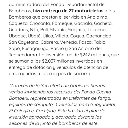
administradora del Fondo Departamental de
Bomberos,
hizo entrega de 27 motocicletas
a los
Bomberos que prestan el servicio en Anolaima,
Cáqueza, Chocontá, Fómeque, Gachalá, Gachetá,
Guaduas, Nilo, Pulí, Silvania, Simijaca, Tocaima,
Ubaque, Ubaté, Útica, Villeta, Cogua, Gachancipá,
San Cayetano, Cabrera, Venecia, Fosca, Tabio,
Sopó, Fusagasugá, Pacho y San Antonio del
Tequendama. La inversión fue de $242 millones, que
se suman a los $2.037 millones invertidos en
entrega de dotación y vehículos de atención de
emergencias a los cuerpos de socorro.
“A través de la Secretaría de Gobierno hemos
venido invirtiendo los recursos del Fondo Cuenta
Bomberil, representados en uniformes de fatiga,
equipos de cómputo, 3 vehículos para Guayabetal,
El Colegio y Cachipay. Este ha sido el plan de
inversión aprobado y acordado durante las
sesiones de la junta de bomberos de este