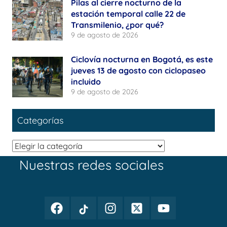
Pilas al cierre nocturno de la
estación temporal calle 22 de
Transmilenio, ¿por qué?
9 de agosto de 2026
Ciclovía nocturna en Bogotá, es este
jueves 13 de agosto con ciclopaseo
incluido
9 de agosto de 2026
Categorías
Categorías
Nuestras redes sociales
Facebook
TikTok
Instagram
Twitter
Youtube
Periodismo
Periodismo
Periodismo
Periodismo
Periodismo