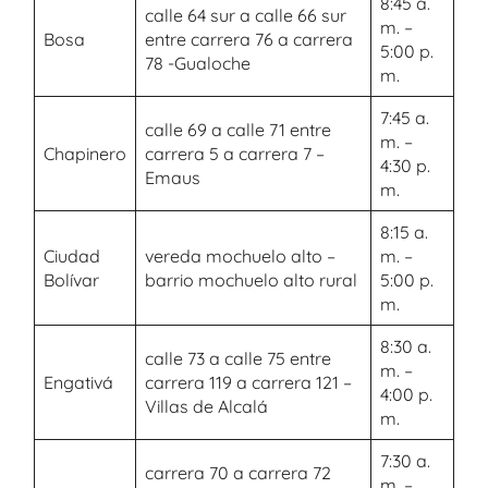
8:45 a.
calle 64 sur a calle 66 sur
m. –
Bosa
entre carrera 76 a carrera
5:00 p.
78 -Gualoche
m.
7:45 a.
calle 69 a calle 71 entre
m. –
Chapinero
carrera 5 a carrera 7 –
4:30 p.
Emaus
m.
8:15 a.
Ciudad
vereda mochuelo alto –
m. –
Bolívar
barrio mochuelo alto rural
5:00 p.
m.
8:30 a.
calle 73 a calle 75 entre
m. –
Engativá
carrera 119 a carrera 121 –
4:00 p.
Villas de Alcalá
m.
7:30 a.
carrera 70 a carrera 72
m. –