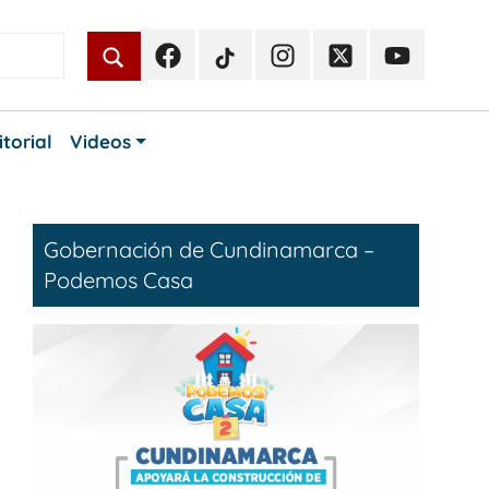
Facebook
TikTok
Instagram
Twitter
Youtube
Periodismo
Periodismo
Periodismo
Periodismo
Periodismo
Público
Público
Público
Público
Público
itorial
Videos
Gobernación de Cundinamarca –
Podemos Casa