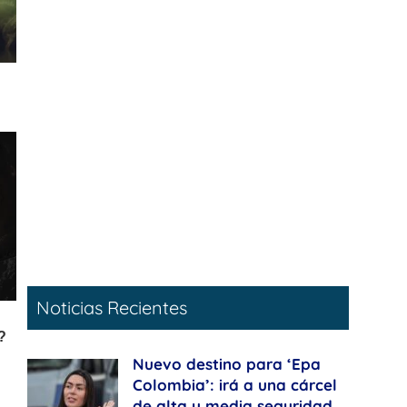
Noticias Recientes
Nuevo destino para ‘Epa
Colombia’: irá a una cárcel
de alta y media seguridad