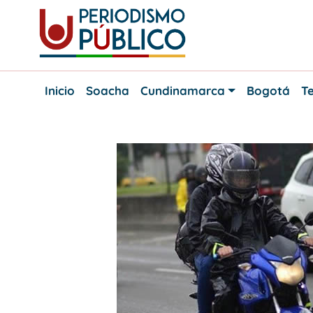
Skip
to
content
Noticias
Periodismo
y
Inicio
Soacha
Cundinamarca
Bogotá
Te
actualidad
Público
de
Soacha,
Bogotá
y
Cundinamarca