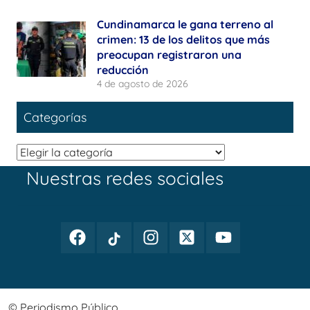
Cundinamarca le gana terreno al
crimen: 13 de los delitos que más
preocupan registraron una
reducción
4 de agosto de 2026
Categorías
Categorías
Nuestras redes sociales
Facebook
TikTok
Instagram
Twitter
Youtube
Periodismo
Periodismo
Periodismo
Periodismo
Periodismo
Público
Público
Público
Público
Público
© Periodismo Público