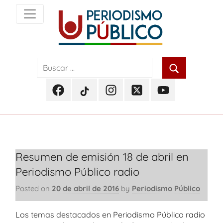
Skip
to
content
Noticias
Periodismo
y
actualidad
Público
de
Facebook
TikTok
Instagram
Twitter
Youtube
Soacha,
Periodismo
Periodismo
Periodismo
Periodismo
Periodismo
Bogotá
Público
Público
Público
Público
Público
y
Cundinamarca
Resumen de emisión 18 de abril en
Periodismo Público radio
Posted on
20 de abril de 2016
by
Periodismo Público
Los temas destacados en Periodismo Público radio