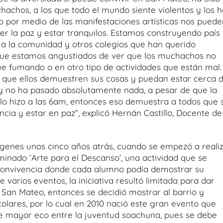
achos, a los que todo el mundo siente violentos y los h
 por medio de las manifestaciones artísticas nos puede
er la paz y estar tranquilos. Estamos construyendo país
a la comunidad y otros colegios que han querido
ue estamos angustiados de ver que los muchachos no
e fumando o en otro tipo de actividades que están mal.
 que ellos demuestren sus cosas y puedan estar cerca 
í y no ha pasado absolutamente nada, a pesar de que la
lo hizo a las 6am, entonces eso demuestra a todos que s
ia y estar en paz”, explicó Hernán Castillo, Docente de
orígenes unos cinco años atrás, cuando se empezó a reali
inado ‘Arte para el Descanso’, una actividad que se
 convivencia donde cada alumno podía demostrar su
varios eventos, la iniciativa resultó limitada para dar
E San Mateo, entonces se decidió mostrar al barrio y
olares, por lo cual en 2010 nació este gran evento que
de mayor eco entre la juventud soachuna, pues se debe