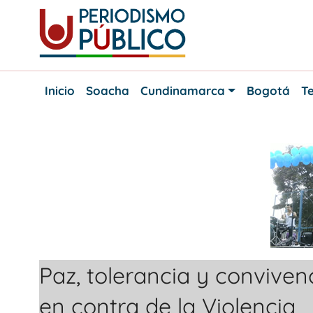
Skip
to
content
Noticias
Periodismo
y
Inicio
Soacha
Cundinamarca
Bogotá
Te
actualidad
Público
de
Soacha,
Bogotá
y
Cundinamarca
Paz, tolerancia y conviven
en contra de la Violencia