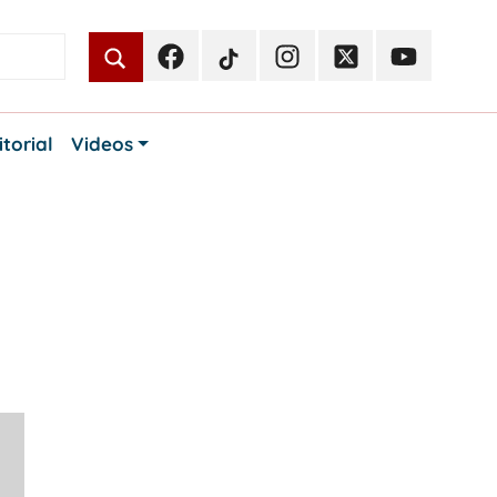
Facebook
TikTok
Instagram
Twitter
Youtube
Periodismo
Periodismo
Periodismo
Periodismo
Periodismo
Público
Público
Público
Público
Público
itorial
Videos