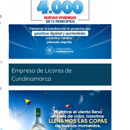
s
u
n
Empresa de Licores de
Cundinamarca
e