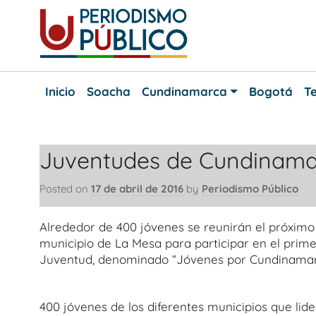
Skip
to
content
Noticias
Periodismo
y
Inicio
Soacha
Cundinamarca
Bogotá
Te
actualidad
Público
de
Soacha,
Bogotá
Juventudes de Cundinamar
y
Cundinamarca
Posted on
17 de abril de 2016
by
Periodismo Público
Alrededor de 400 jóvenes se reunirán el próximo 
municipio de La Mesa para participar en el pri
Juventud, denominado “Jóvenes por Cundinamarca
400 jóvenes de los diferentes municipios que li