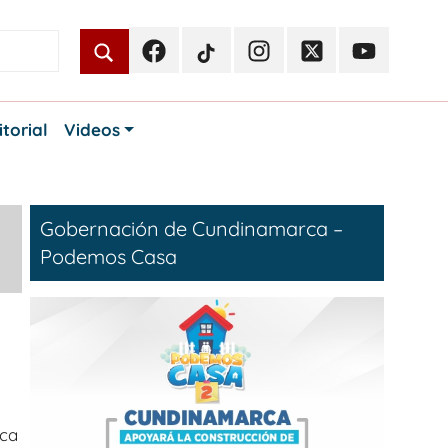
Facebook
TikTok
Instagram
Twitter
Youtube
Periodismo
Periodismo
Periodismo
Periodismo
Periodismo
Público
Público
Público
Público
Público
itorial
Videos
Gobernación de Cundinamarca –
Podemos Casa
sca