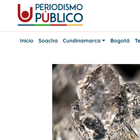
Skip
to
content
Noticias
Periodismo
y
Inicio
Soacha
Cundinamarca
Bogotá
Te
actualidad
Público
de
Soacha,
Bogotá
y
Cundinamarca