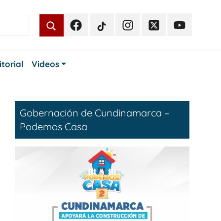
Facebook
TikTok
Instagram
Twitter
Youtube
Periodismo
Periodismo
Periodismo
Periodismo
Periodismo
Público
Público
Público
Público
Público
itorial
Videos
Gobernación de Cundinamarca –
Podemos Casa