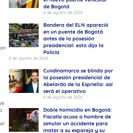
s
de Bogotá
6 de agosto de 2026
Bandera del ELN apareció
s
en un puente de Bogotá
antes de la posesión
presidencial: esto dijo la
con
Policía
6 de agosto de 2026
Cundinamarca se blinda por
la posesión presidencial de
Abelardo de la Espriella: así
será el operativo
6 de agosto de 2026
se
Doble homicidio en Bogotá:
a
Fiscalía acusa a hombre de
simular un accidente para
el
matar a su expareja y su