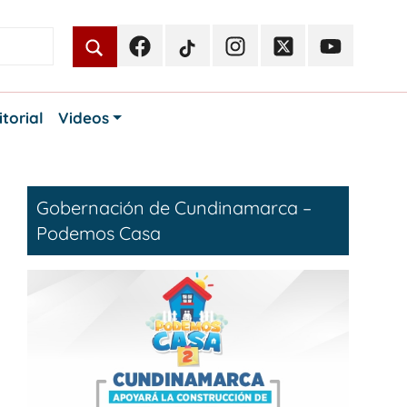
Facebook
TikTok
Instagram
Twitter
Youtube
Periodismo
Periodismo
Periodismo
Periodismo
Periodismo
Público
Público
Público
Público
Público
itorial
Videos
Gobernación de Cundinamarca –
Podemos Casa