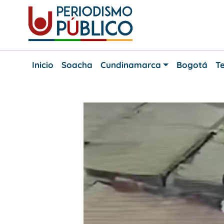
Skip
to
content
Noticias
Periodismo
y
Inicio
Soacha
Cundinamarca
Bogotá
Te
actualidad
Público
de
Soacha,
Bogotá
y
Cundinamarca