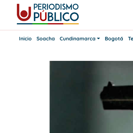
Skip
to
content
Noticias
Periodismo
y
Inicio
Soacha
Cundinamarca
Bogotá
Te
actualidad
Público
de
Soacha,
Bogotá
y
Cundinamarca