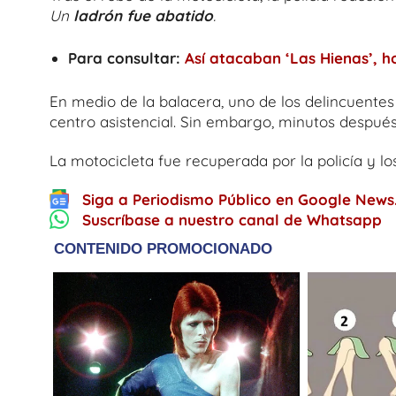
Un
ladrón fue abatido
.
Para consultar:
Así atacaban ‘Las Hienas’, 
En medio de la balacera, uno de los delincuentes
centro asistencial. Sin embargo, minutos después
La motocicleta fue recuperada por la policía y l
Siga a Periodismo Público en Google News
Suscríbase a nuestro canal de Whatsapp