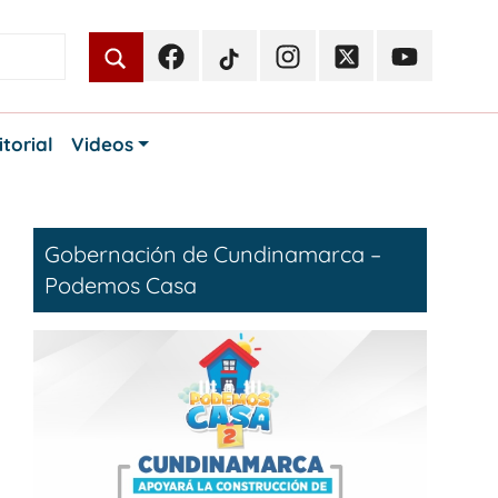
Facebook
TikTok
Instagram
Twitter
Youtube
Periodismo
Periodismo
Periodismo
Periodismo
Periodismo
Público
Público
Público
Público
Público
itorial
Videos
Gobernación de Cundinamarca –
Podemos Casa