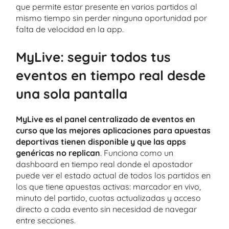
que permite estar presente en varios partidos al
mismo tiempo sin perder ninguna oportunidad por
falta de velocidad en la app.
MyLive: seguir todos tus
eventos en tiempo real desde
una sola pantalla
MyLive es el panel centralizado de eventos en
curso que las mejores aplicaciones para apuestas
deportivas tienen disponible y que las apps
genéricas no replican
. Funciona como un
dashboard en tiempo real donde el apostador
puede ver el estado actual de todos los partidos en
los que tiene apuestas activas: marcador en vivo,
minuto del partido, cuotas actualizadas y acceso
directo a cada evento sin necesidad de navegar
entre secciones.