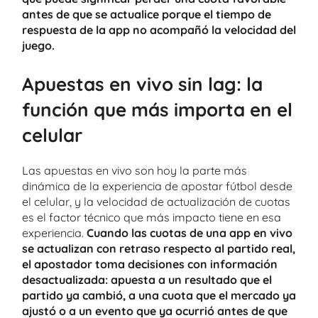
antes de que se actualice porque el tiempo de
respuesta de la app no acompañó la velocidad del
juego.
Apuestas en vivo sin lag: la
función que más importa en el
celular
Las apuestas en vivo son hoy la parte más
dinámica de la experiencia de apostar fútbol desde
el celular, y la velocidad de actualización de cuotas
es el factor técnico que más impacto tiene en esa
experiencia.
Cuando las cuotas de una app en vivo
se actualizan con retraso respecto al partido real,
el apostador toma decisiones con información
desactualizada: apuesta a un resultado que el
partido ya cambió, a una cuota que el mercado ya
ajustó o a un evento que ya ocurrió antes de que