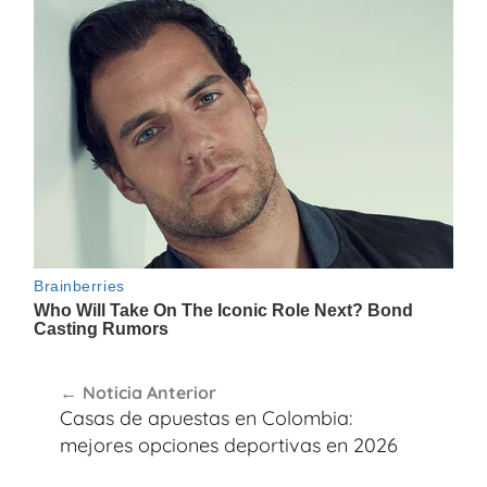
Navegación
Noticia Anterior
de
Casas de apuestas en Colombia:
entradas
mejores opciones deportivas en 2026