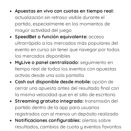
Apuestas en vivo con cuotas en tiempo real:
actualización sin retraso visible durante el
partido, especialmente en los momentos de
mayor actividad del juego
SpeedBet o función equivalente:
acceso
ultrarrápido a los mercados más populares del
evento en curso sin tener que navegar por todos
los mercados disponibles
MyLive o panel centralizado:
seguimiento en
tiempo real de todos los eventos con apuestas
activas desde una sola pantalla
Cash out disponible desde mobile:
opción de
cerrar una apuesta antes del resultado final con
la misma velocidad que en el sitio de escritorio
Streaming gratuito integrado:
transmisión del
partido dentro de la app para usuarios
registrados con al menos un depósito realizado
Notificaciones configurables:
alertas sobre
resultados, cambios de cuota y eventos favoritos