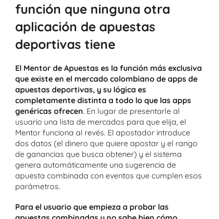
función que ninguna otra
aplicación de apuestas
deportivas tiene
El Mentor de Apuestas es la función más exclusiva
que existe en el mercado colombiano de apps de
apuestas deportivas, y su lógica es
completamente distinta a todo lo que las apps
genéricas ofrecen
. En lugar de presentarle al
usuario una lista de mercados para que elija, el
Mentor funciona al revés. El apostador introduce
dos datos (el dinero que quiere apostar y el rango
de ganancias que busca obtener) y el sistema
genera automáticamente una sugerencia de
apuesta combinada con eventos que cumplen esos
parámetros.
Para el usuario que empieza a probar las
apuestas combinadas y no sabe bien cómo