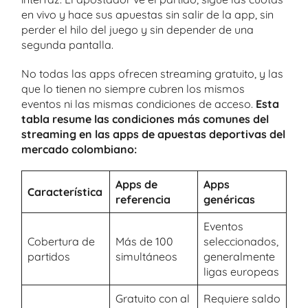
en vivo y hace sus apuestas sin salir de la app, sin
perder el hilo del juego y sin depender de una
segunda pantalla.
No todas las apps ofrecen streaming gratuito, y las
que lo tienen no siempre cubren los mismos
eventos ni las mismas condiciones de acceso.
Esta
tabla resume las condiciones más comunes del
streaming en las apps de apuestas deportivas del
mercado colombiano:
Apps de
Apps
Característica
referencia
genéricas
Eventos
Cobertura de
Más de 100
seleccionados,
partidos
simultáneos
generalmente
ligas europeas
Gratuito con al
Requiere saldo