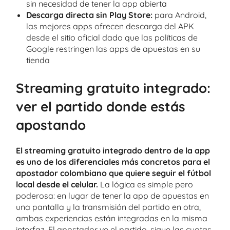
sin necesidad de tener la app abierta
Descarga directa sin Play Store:
para Android,
las mejores apps ofrecen descarga del APK
desde el sitio oficial dado que las políticas de
Google restringen las apps de apuestas en su
tienda
Streaming gratuito integrado:
ver el partido donde estás
apostando
El streaming gratuito integrado dentro de la app
es uno de los diferenciales más concretos para el
apostador colombiano que quiere seguir el fútbol
local desde el celular.
La lógica es simple pero
poderosa: en lugar de tener la app de apuestas en
una pantalla y la transmisión del partido en otra,
ambas experiencias están integradas en la misma
interfaz. El apostador ve el partido, sigue las cuotas