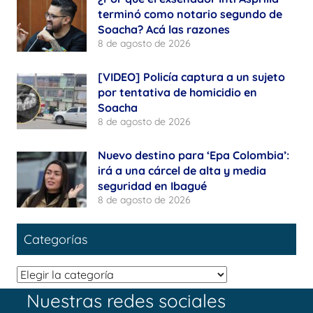
terminó como notario segundo de
Soacha? Acá las razones
8 de agosto de 2026
[VIDEO] Policía captura a un sujeto
por tentativa de homicidio en
Soacha
8 de agosto de 2026
Nuevo destino para ‘Epa Colombia’:
irá a una cárcel de alta y media
seguridad en Ibagué
8 de agosto de 2026
Categorías
Categorías
Nuestras redes sociales