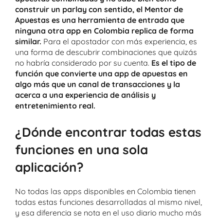
construir un parlay con sentido, el Mentor de
Apuestas es una herramienta de entrada que
ninguna otra app en Colombia replica de forma
similar.
Para el apostador con más experiencia, es
una forma de descubrir combinaciones que quizás
no habría considerado por su cuenta.
Es el tipo de
función que convierte una app de apuestas en
algo más que un canal de transacciones y la
acerca a una experiencia de análisis y
entretenimiento real.
¿Dónde encontrar todas estas
funciones en una sola
aplicación?
No todas las apps disponibles en Colombia tienen
todas estas funciones desarrolladas al mismo nivel,
y esa diferencia se nota en el uso diario mucho más