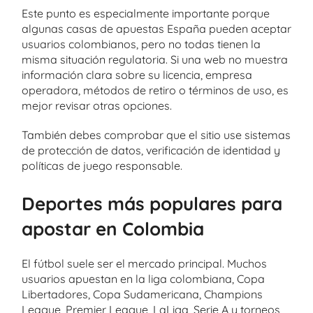
Este punto es especialmente importante porque
algunas casas de apuestas España pueden aceptar
usuarios colombianos, pero no todas tienen la
misma situación regulatoria. Si una web no muestra
información clara sobre su licencia, empresa
operadora, métodos de retiro o términos de uso, es
mejor revisar otras opciones.
También debes comprobar que el sitio use sistemas
de protección de datos, verificación de identidad y
políticas de juego responsable.
Deportes más populares para
apostar en Colombia
El fútbol suele ser el mercado principal. Muchos
usuarios apuestan en la liga colombiana, Copa
Libertadores, Copa Sudamericana, Champions
League, Premier League, LaLiga, Serie A y torneos