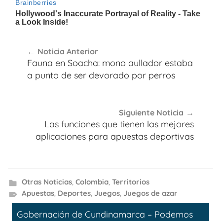
Navegación
Noticia Anterior
de
Fauna en Soacha: mono aullador estaba
entradas
a punto de ser devorado por perros
Siguiente Noticia
Las funciones que tienen las mejores
aplicaciones para apuestas deportivas
Otras Noticias
,
Colombia
,
Territorios
Apuestas
,
Deportes
,
Juegos
,
Juegos de azar
Gobernación de Cundinamarca – Podemos