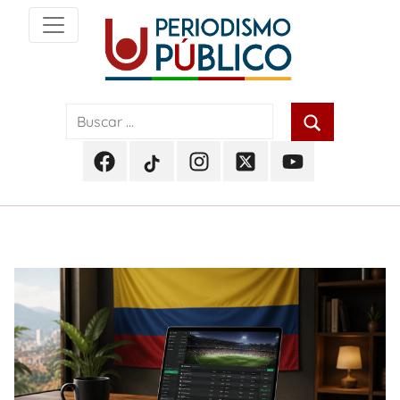
Skip
to
content
Noticias
Periodismo
y
actualidad
Público
de
Facebook
TikTok
Instagram
Twitter
Youtube
Soacha,
Periodismo
Periodismo
Periodismo
Periodismo
Periodismo
Bogotá
Público
Público
Público
Público
Público
y
Cundinamarca