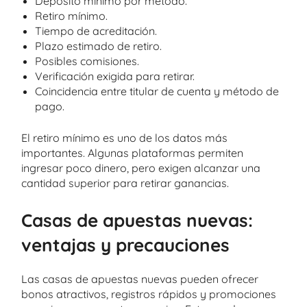
Depósito mínimo por método.
Retiro mínimo.
Tiempo de acreditación.
Plazo estimado de retiro.
Posibles comisiones.
Verificación exigida para retirar.
Coincidencia entre titular de cuenta y método de
pago.
El retiro mínimo es uno de los datos más
importantes. Algunas plataformas permiten
ingresar poco dinero, pero exigen alcanzar una
cantidad superior para retirar ganancias.
Casas de apuestas nuevas:
ventajas y precauciones
Las casas de apuestas nuevas pueden ofrecer
bonos atractivos, registros rápidos y promociones