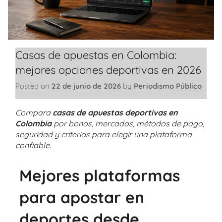
Casas de apuestas en Colombia:
mejores opciones deportivas en 2026
Posted on
22 de junio de 2026
by
Periodismo Público
Compara
casas de apuestas deportivas en
Colombia
por bonos, mercados, métodos de pago,
seguridad y criterios para elegir una plataforma
confiable.
Mejores plataformas
para apostar en
deportes desde