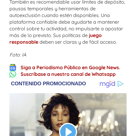
También es recomendable usar límites de depósito,
pausas temporales y herramientas de
autoexclusión cuando estén disponibles. Una
plataforma confiable debe ayudarte a mantener
control sobre tu actividad, no impulsarte a apostar
más de lo previsto. Sus políticas de
juego
responsable
deben ser claras y de fácil acceso.
Foto: IA
Siga a Periodismo Público en Google News.
Suscríbase a nuestro canal de Whatsapp