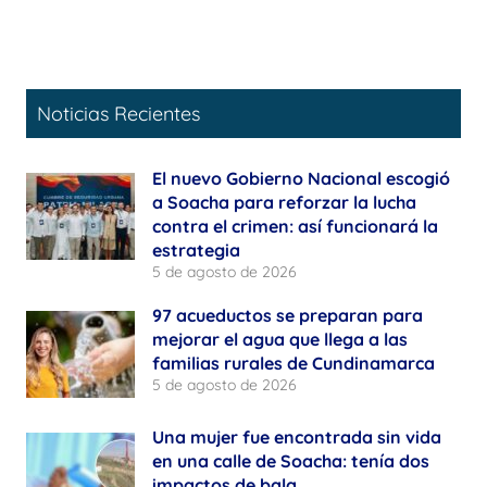
Noticias Recientes
El nuevo Gobierno Nacional escogió
a Soacha para reforzar la lucha
contra el crimen: así funcionará la
estrategia
5 de agosto de 2026
97 acueductos se preparan para
mejorar el agua que llega a las
familias rurales de Cundinamarca
5 de agosto de 2026
Una mujer fue encontrada sin vida
en una calle de Soacha: tenía dos
impactos de bala