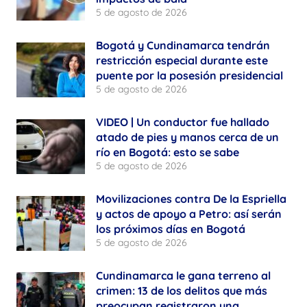
5 de agosto de 2026
Bogotá y Cundinamarca tendrán
restricción especial durante este
puente por la posesión presidencial
5 de agosto de 2026
VIDEO | Un conductor fue hallado
atado de pies y manos cerca de un
río en Bogotá: esto se sabe
5 de agosto de 2026
Movilizaciones contra De la Espriella
y actos de apoyo a Petro: así serán
los próximos días en Bogotá
5 de agosto de 2026
Cundinamarca le gana terreno al
crimen: 13 de los delitos que más
preocupan registraron una