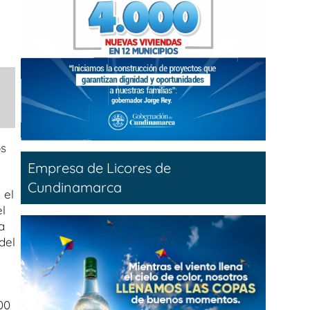
os
Empresa de Licores de
Cundinamarca
 el
l
a
del
00