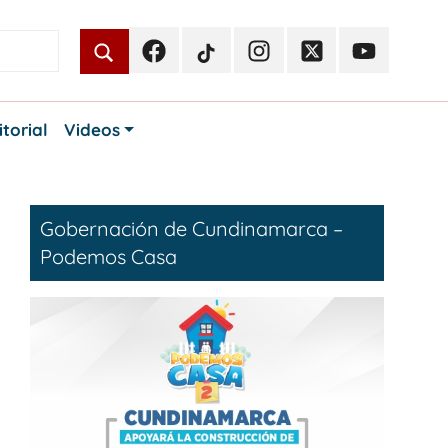
Facebook
TikTok
Instagram
Twitter
Youtube
Periodismo
Periodismo
Periodismo
Periodismo
Periodismo
Público
Público
Público
Público
Público
itorial
Videos
Gobernación de Cundinamarca –
Podemos Casa