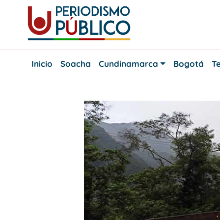
Skip
to
content
Noticias
Periodismo
y
Inicio
Soacha
Cundinamarca
Bogotá
Te
actualidad
Público
de
Soacha,
Bogotá
y
Cundinamarca