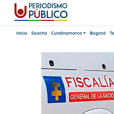
Skip
to
content
Noticias
Periodismo
y
Inicio
Soacha
Cundinamarca
Bogotá
Te
actualidad
Público
de
Soacha,
Bogotá
y
Cundinamarca