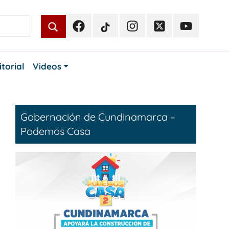
Facebook
TikTok
Instagram
Twitter
Youtube
Periodismo
Periodismo
Periodismo
Periodismo
Periodismo
Público
Público
Público
Público
Público
itorial
Videos
Gobernación de Cundinamarca –
Podemos Casa