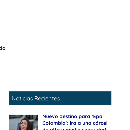
ado
Noticias Recientes
Nuevo destino para ‘Epa
Colombia’: irá a una cárcel
de alta y media seguridad