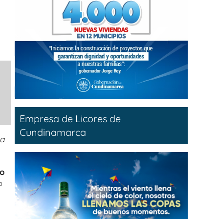
Empresa de Licores de
Cundinamarca
 a
io
a