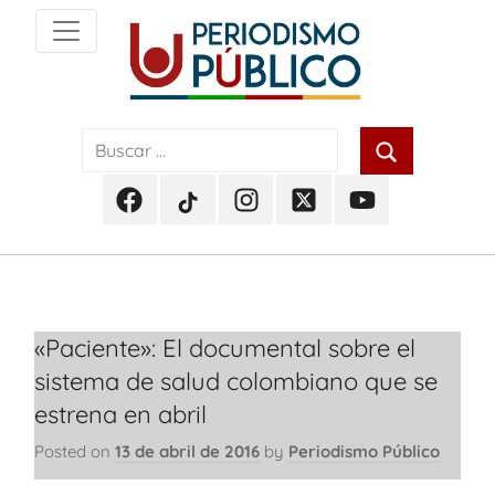
Skip
to
content
Noticias
Periodismo
y
actualidad
Público
de
Facebook
TikTok
Instagram
Twitter
Youtube
Soacha,
Periodismo
Periodismo
Periodismo
Periodismo
Periodismo
Bogotá
Público
Público
Público
Público
Público
y
Cundinamarca
«Paciente»: El documental sobre el
sistema de salud colombiano que se
estrena en abril
Posted on
13 de abril de 2016
by
Periodismo Público