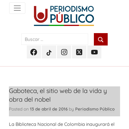
Skip
to
content
Noticias
Periodismo
y
actualidad
Público
de
Facebook
TikTok
Instagram
Twitter
Youtube
Soacha,
Periodismo
Periodismo
Periodismo
Periodismo
Periodismo
Bogotá
Público
Público
Público
Público
Público
y
Cundinamarca
Gaboteca, el sitio web de la vida y
obra del nobel
Posted on
13 de abril de 2016
by
Periodismo Público
La Biblioteca Nacional de Colombia inaugurará el