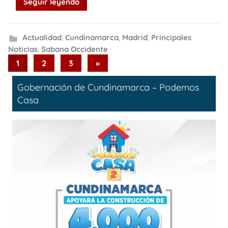
Seguir leyendo
Actualidad
,
Cundinamarca
,
Madrid
,
Principales
Noticias
,
Sabana Occidente
Paginación
Next
1
2
3
»
Posts
de
Gobernación de Cundinamarca – Podemos
entradas
Casa