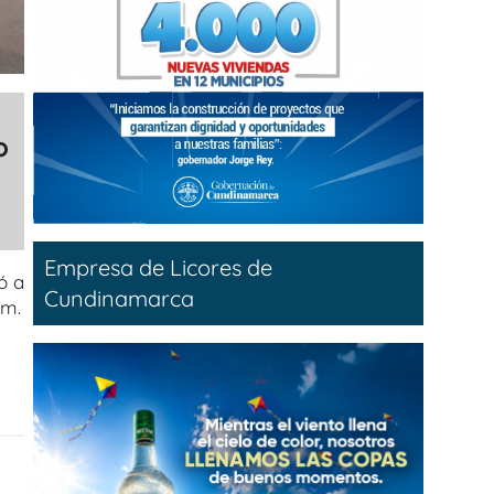
o
o
Empresa de Licores de
ó a
Cundinamarca
.m.