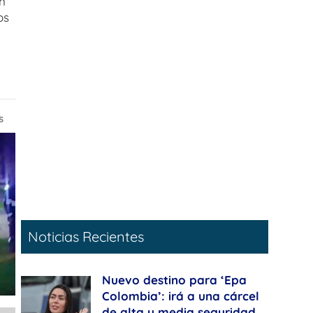
an
os
s
Noticias Recientes
Nuevo destino para ‘Epa
Colombia’: irá a una cárcel
de alta y media seguridad