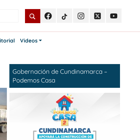
Facebook
TikTok
Instagram
Twitter
Youtube
Periodismo
Periodismo
Periodismo
Periodismo
Periodismo
Público
Público
Público
Público
Público
itorial
Videos
Gobernación de Cundinamarca –
Podemos Casa