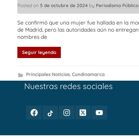
Posted on
5 de octubre de 2024
by
Periodismo Público
Se confirmó que una mujer fue hallada en la m
de Madrid, pero las autoridades aún no entregan
nombres de
Seguir leyendo
Principales Noticias
,
Cundinamarca
Nuestras redes sociales
Facebook
TikTok
Instagram
Twitter
Youtube
Periodismo
Periodismo
Periodismo
Periodismo
Periodismo
Público
Público
Público
Público
Público