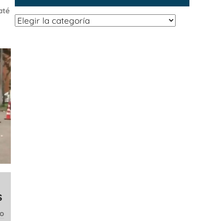
até
Categorías
s
co