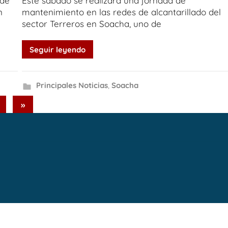
 de
Este sábado se realizará una jornada de
n
mantenimiento en las redes de alcantarillado del
sector Terreros en Soacha, uno de
Seguir leyendo
Principales Noticias
,
Soacha
Next
»
Posts