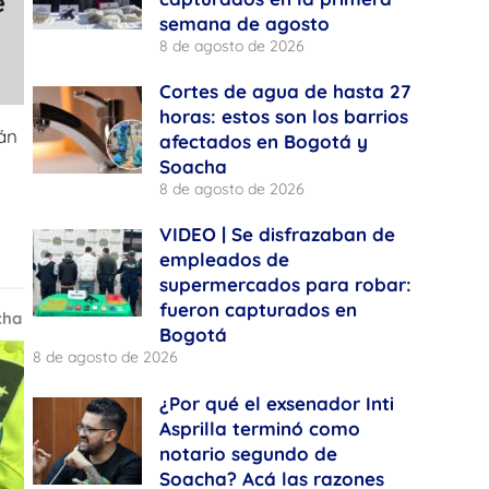
e
semana de agosto
8 de agosto de 2026
Cortes de agua de hasta 27
horas: estos son los barrios
án
afectados en Bogotá y
Soacha
8 de agosto de 2026
VIDEO | Se disfrazaban de
empleados de
supermercados para robar:
fueron capturados en
cha
Bogotá
8 de agosto de 2026
¿Por qué el exsenador Inti
Asprilla terminó como
notario segundo de
Soacha? Acá las razones