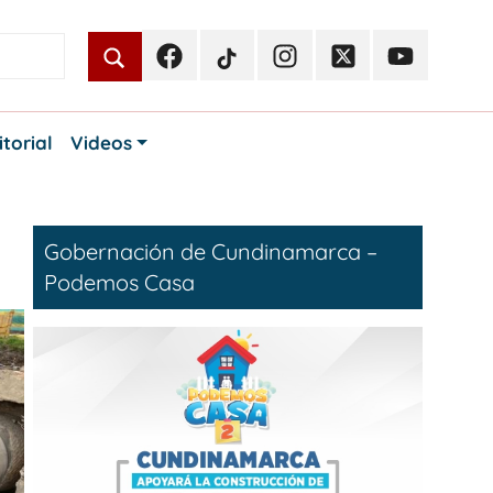
Facebook
TikTok
Instagram
Twitter
Youtube
Periodismo
Periodismo
Periodismo
Periodismo
Periodismo
Público
Público
Público
Público
Público
itorial
Videos
Gobernación de Cundinamarca –
Podemos Casa