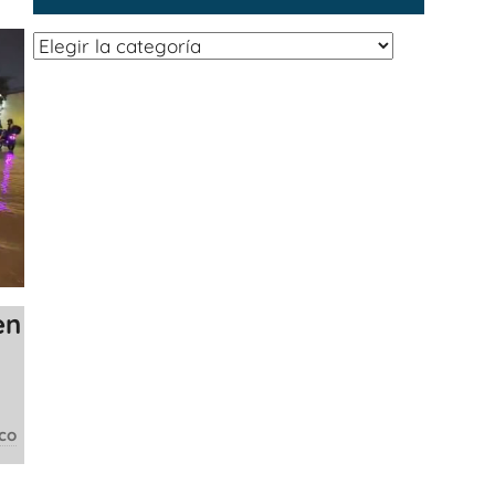
Categorías
en
co