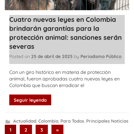
Cuatro nuevas leyes en Colombia
brindarán garantías para la
protección animal: sanciones serán
severas
Posted on
25 de abril de 2025
by
Periodismo Público
Con un giro histórico en materia de protección
animal, fueron aprobadas cuatro nuevas leyes en
Colombia que buscan erradicar el
Seguir leyendo
Actualidad
,
Colombia
,
Para Todos
,
Principales Noticias
Paginación
Next
1
2
3
»