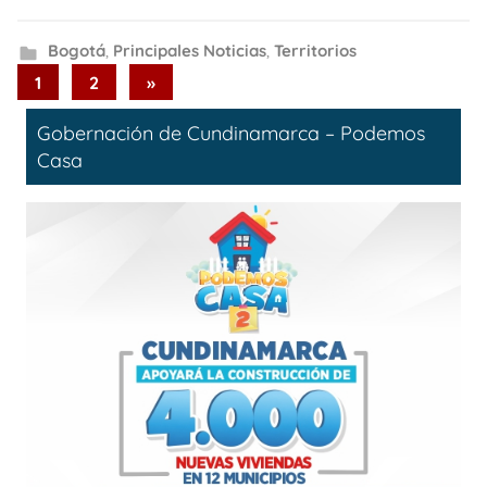
Bogotá
,
Principales Noticias
,
Territorios
Paginación
Next
1
2
»
Posts
de
Gobernación de Cundinamarca – Podemos
entradas
Casa