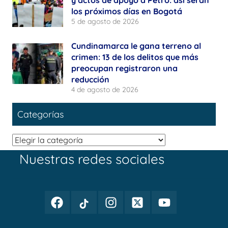
los próximos días en Bogotá
5 de agosto de 2026
Cundinamarca le gana terreno al
crimen: 13 de los delitos que más
preocupan registraron una
reducción
4 de agosto de 2026
Categorías
Categorías
Nuestras redes sociales
Facebook
TikTok
Instagram
Twitter
Youtube
Periodismo
Periodismo
Periodismo
Periodismo
Periodismo
Público
Público
Público
Público
Público