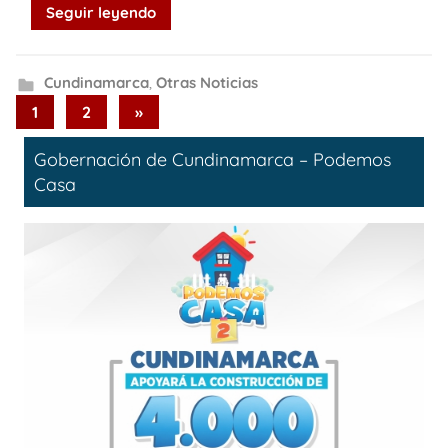
Seguir leyendo
Cundinamarca
,
Otras Noticias
Paginación
Next
1
2
»
Posts
de
Gobernación de Cundinamarca – Podemos
entradas
Casa