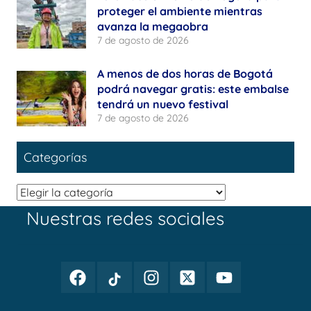
proteger el ambiente mientras
avanza la megaobra
7 de agosto de 2026
A menos de dos horas de Bogotá
podrá navegar gratis: este embalse
tendrá un nuevo festival
7 de agosto de 2026
Categorías
Categorías
Nuestras redes sociales
Facebook
TikTok
Instagram
Twitter
Youtube
Periodismo
Periodismo
Periodismo
Periodismo
Periodismo
Público
Público
Público
Público
Público