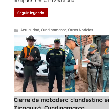
el departamento. La Secretaría
Seguir leyendo
Actualidad
,
Cundinamarca
,
Otras Noticias
Cierre de matadero clandestino e
Zipaquirá, Cundinamarca