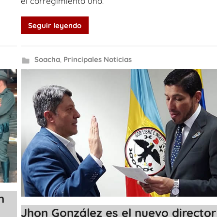
el corregimiento uno.
Seguir leyendo
Soacha
,
Principales Noticias
n
Jhon González es el nuevo director