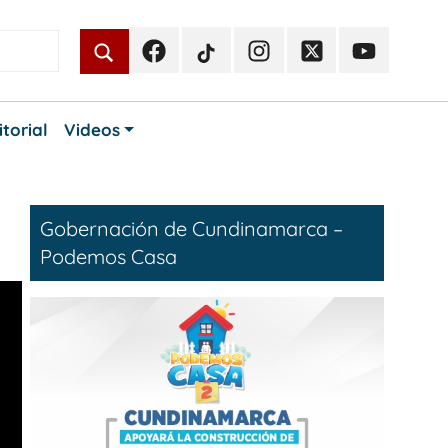
Facebook
TikTok
Instagram
Twitter
Youtube
Periodismo
Periodismo
Periodismo
Periodismo
Periodismo
Público
Público
Público
Público
Público
itorial
Videos
Gobernación de Cundinamarca –
Podemos Casa