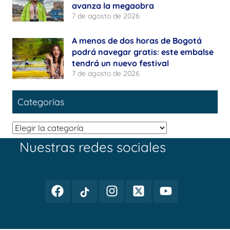
avanza la megaobra
7 de agosto de 2026
A menos de dos horas de Bogotá
podrá navegar gratis: este embalse
tendrá un nuevo festival
7 de agosto de 2026
Categorías
Categorías
Nuestras redes sociales
Facebook
TikTok
Instagram
Twitter
Youtube
Periodismo
Periodismo
Periodismo
Periodismo
Periodismo
Público
Público
Público
Público
Público