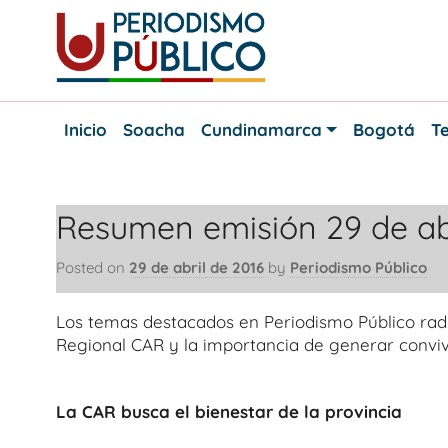
Skip
to
content
Noticias
Periodismo
y
Inicio
Soacha
Cundinamarca
Bogotá
Te
actualidad
Público
de
Soacha,
Bogotá
Resumen emisión 29 de abr
y
Cundinamarca
Posted on
29 de abril de 2016
by
Periodismo Público
Los temas destacados en Periodismo Público rad
Regional CAR y la importancia de generar convi
La CAR busca el bienestar de la provincia