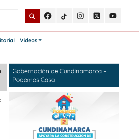
Facebook
TikTok
Instagram
Twitter
Youtube
Periodismo
Periodismo
Periodismo
Periodismo
Periodismo
Público
Público
Público
Público
Público
itorial
Videos
o
Gobernación de Cundinamarca –
Podemos Casa
a