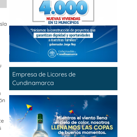
sla
u
Empresa de Licores de
Cundinamarca
a
ión
te
s