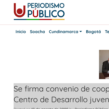
Skip
to
content
Noticias
Periodismo
y
Inicio
Soacha
Cundinamarca
Bogotá
Te
actualidad
Público
de
Soacha,
Bogotá
y
Cundinamarca
Se firma convenio de coop
Centro de Desarrollo juven