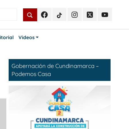
Facebook
TikTok
Instagram
Twitter
Youtube
Periodismo
Periodismo
Periodismo
Periodismo
Periodismo
Público
Público
Público
Público
Público
itorial
Videos
Gobernación de Cundinamarca –
Podemos Casa