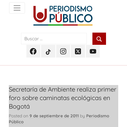
Skip
to
content
Noticias
Periodismo
y
actualidad
Público
de
Facebook
TikTok
Instagram
Twitter
Youtube
Soacha,
Periodismo
Periodismo
Periodismo
Periodismo
Periodismo
Bogotá
Público
Público
Público
Público
Público
y
Cundinamarca
Secretaría de Ambiente realiza primer
foro sobre caminatas ecológicas en
Bogotá
Posted on
9 de septiembre de 2011
by
Periodismo
Público