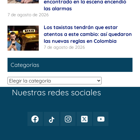
encontrado en la escena encendió
las alarmas
7 de agosto de 2026
Los taxistas tendrán que estar
atentos a este cambio: así quedaron
las nuevas reglas en Colombia
7 de agosto de 2026
Categorías
Categorías
Nuestras redes sociales
Facebook
TikTok
Instagram
Twitter
Youtube
Periodismo
Periodismo
Periodismo
Periodismo
Periodismo
Público
Público
Público
Público
Público