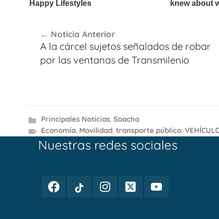
Navegación
Noticia Anterior
de
A la cárcel sujetos señalados de robar
entradas
por las ventanas de Transmilenio
Principales Noticias
,
Soacha
Economía
,
Movilidad
,
transporte público
,
VEHÍCUL
Nuestras redes sociales
Facebook
TikTok
Instagram
Twitter
Youtube
Periodismo
Periodismo
Periodismo
Periodismo
Periodismo
Público
Público
Público
Público
Público