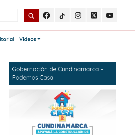
Facebook
TikTok
Instagram
Twitter
Youtube
Periodismo
Periodismo
Periodismo
Periodismo
Periodismo
Público
Público
Público
Público
Público
itorial
Videos
Gobernación de Cundinamarca –
Podemos Casa