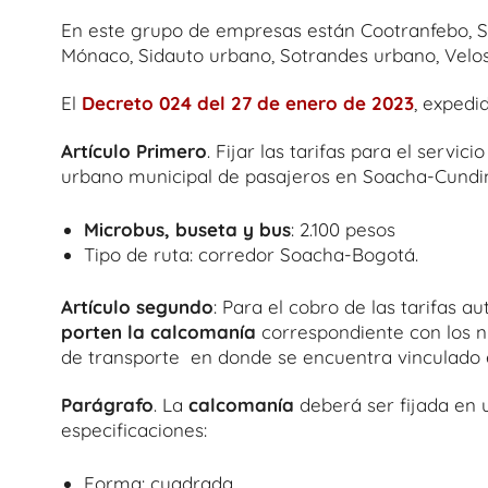
En este grupo de empresas están Cootranfebo, So
Mónaco, Sidauto urbano, Sotrandes urbano, Velos
El
Decreto 024 del 27 de enero de 2023
, expedi
Artículo Primero
. Fijar las tarifas para el servi
urbano municipal de pasajeros en Soacha-Cundin
Microbus, buseta y bus
: 2.100 pesos
Tipo de ruta: corredor Soacha-Bogotá.
Artículo segundo
: Para el cobro de las tarifas a
porten la calcomanía
correspondiente con los n
de transporte en donde se encuentra vinculado e
Parágrafo
. La
calcomanía
deberá ser fijada en u
especificaciones:
Forma: cuadrada