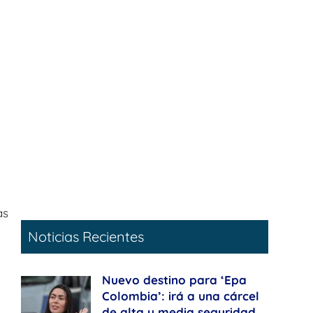
as
Noticias Recientes
Nuevo destino para ‘Epa
Colombia’: irá a una cárcel
de alta y media seguridad