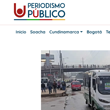
Skip
to
content
Noticias
Periodismo
y
Inicio
Soacha
Cundinamarca
Bogotá
Te
actualidad
Público
de
Soacha,
Bogotá
y
Cundinamarca