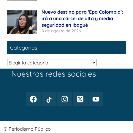
Nuevo destino para ‘Epa Colombia’:
irá a una cárcel de alta y media
seguridad en Ibagué
8 de agosto de 2026
Categorías
Categorías
Nuestras redes sociales
Facebook
TikTok
Instagram
Twitter
Youtube
Periodismo
Periodismo
Periodismo
Periodismo
Periodismo
Público
Público
Público
Público
Público
© Periodismo Público