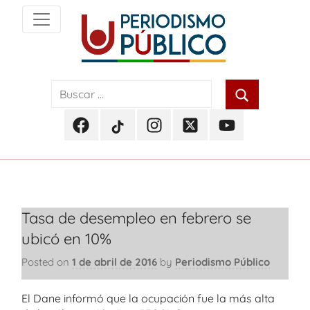
Skip
to
content
Noticias
Periodismo
y
actualidad
Público
de
Facebook
TikTok
Instagram
Twitter
Youtube
Soacha,
Periodismo
Periodismo
Periodismo
Periodismo
Periodismo
Bogotá
Público
Público
Público
Público
Público
y
Cundinamarca
Tasa de desempleo en febrero se
ubicó en 10%
Posted on
1 de abril de 2016
by
Periodismo Público
El Dane informó que la ocupación fue la más alta