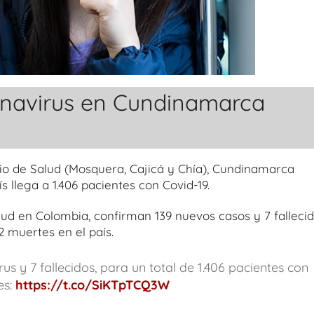
onavirus en Cundinamarca
rio de Salud (Mosquera, Cajicá y Chía), Cundinamarca
s llega a 1.406 pacientes con Covid-19.
lud en Colombia, confirman 139 nuevos casos y 7 fallecid
2 muertes en el país.
 y 7 fallecidos, para un total de 1.406 pacientes con
es:
https://t.co/SiKTpTCQ3W