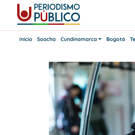
Skip
to
content
Noticias
Periodismo
y
Inicio
Soacha
Cundinamarca
Bogotá
Te
actualidad
Público
de
Soacha,
Bogotá
y
Cundinamarca