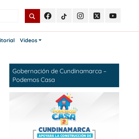
Facebook
TikTok
Instagram
Twitter
Youtube
Periodismo
Periodismo
Periodismo
Periodismo
Periodismo
Público
Público
Público
Público
Público
itorial
Videos
Gobernación de Cundinamarca –
Podemos Casa