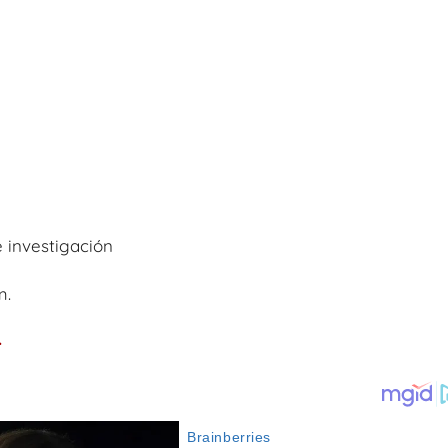
 investigación
m.
.