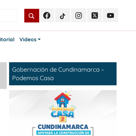
Facebook
TikTok
Instagram
Twitter
Youtube
Periodismo
Periodismo
Periodismo
Periodismo
Periodismo
Público
Público
Público
Público
Público
itorial
Videos
Gobernación de Cundinamarca –
Podemos Casa