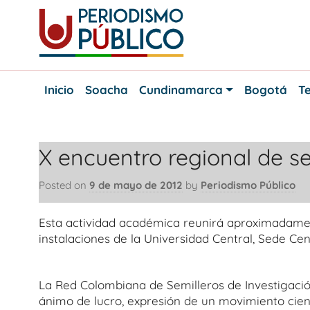
Skip
to
content
Noticias
Periodismo
y
Inicio
Soacha
Cundinamarca
Bogotá
Te
actualidad
Público
de
Soacha,
Bogotá
X encuentro regional de se
y
Cundinamarca
Posted on
9 de mayo de 2012
by
Periodismo Público
Esta actividad académica reunirá aproximadamen
instalaciones de la Universidad Central, Sede Cen
La Red Colombiana de Semilleros de Investigació
ánimo de lucro, expresión de un movimiento cient