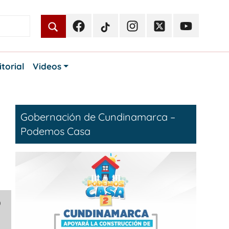
Facebook
TikTok
Instagram
Twitter
Youtube
Periodismo
Periodismo
Periodismo
Periodismo
Periodismo
Público
Público
Público
Público
Público
itorial
Videos
Gobernación de Cundinamarca –
Podemos Casa
o