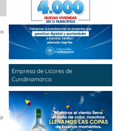
os
Empresa de Licores de
Cundinamarca
o
al