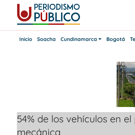
Skip
to
content
Noticias
Periodismo
y
Inicio
Soacha
Cundinamarca
Bogotá
Te
actualidad
Público
de
Soacha,
Bogotá
y
Cundinamarca
54% de los vehículos en el 
mecánica