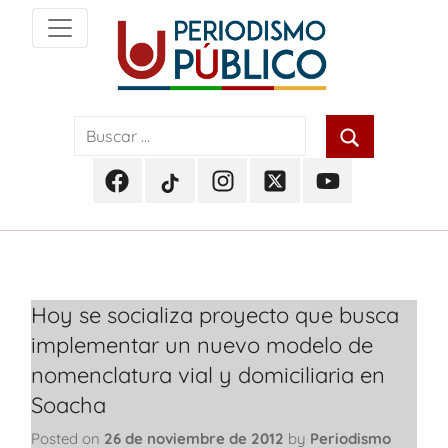
Skip
to
content
Noticias
Periodismo
y
actualidad
Público
de
Facebook
TikTok
Instagram
Twitter
Youtube
Soacha,
Periodismo
Periodismo
Periodismo
Periodismo
Periodismo
Bogotá
Público
Público
Público
Público
Público
y
Cundinamarca
Hoy se socializa proyecto que busca
implementar un nuevo modelo de
nomenclatura vial y domiciliaria en
Soacha
Posted on
26 de noviembre de 2012
by
Periodismo