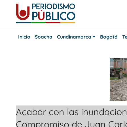
Skip
to
content
Noticias
Periodismo
y
Inicio
Soacha
Cundinamarca
Bogotá
Te
actualidad
Público
de
Soacha,
Bogotá
y
Cundinamarca
Acabar con las inundacion
Compromiso de Juan Carlos