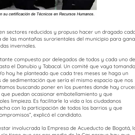
o en sectores reducidos y propuso hacer un dragado cad
 de las montañas surorientales del municipio para gana
das invernales.
nstante compuesto por delegados de todos y cada uno d
l hasta el Danubio y Tabacal. Un comité que vaya tomand
 Yo hoy he planteado que cada tres meses se haga un
 de sedimentación que sería el mismo espacio que nos
stamos buscando poner en los puentes donde hay cruce
s que puedan ocasionar embotellamiento y que
s limpieza. Es facilitarle la vida a los ciudadanos
acha con la participación de todos los barrios y que
mpromisos”, explicó el candidato.
star involucrada la Empresa de Acueducto de Bogotá, l
 río tiene que ser por medio de la Car porque hay que