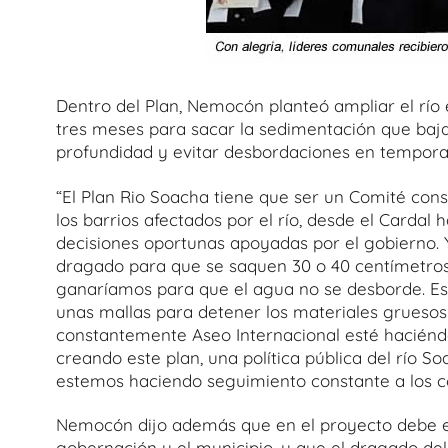
Dentro del Plan, Nemocón planteó ampliar el rí
tres meses para sacar la sedimentación que baja
profundidad y evitar desbordaciones en tempora
“El Plan Rio Soacha tiene que ser un Comité co
los barrios afectados por el río, desde el Carda
decisiones oportunas apoyadas por el gobierno.
dragado para que se saquen 30 o 40 centímetros
ganaríamos para que el agua no se desborde. E
unas mallas para detener los materiales grueso
constantemente Aseo Internacional esté haciéndole
creando este plan, una política pública del río So
estemos haciendo seguimiento constante a los co
Nemocón dijo además que en el proyecto debe e
gobernación y el municipio, y que el dragado del