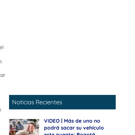
el
.
Car
Noticias Recientes
s
VIDEO | Más de uno no
podrá sacar su vehículo
este puente: Bogotá