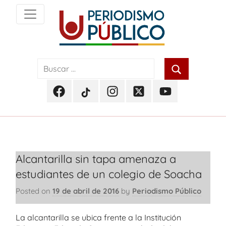
Skip
to
content
Noticias
Periodismo
y
actualidad
Público
de
Facebook
TikTok
Instagram
Twitter
Youtube
Soacha,
Periodismo
Periodismo
Periodismo
Periodismo
Periodismo
Bogotá
Público
Público
Público
Público
Público
y
Cundinamarca
Alcantarilla sin tapa amenaza a
estudiantes de un colegio de Soacha
Posted on
19 de abril de 2016
by
Periodismo Público
La alcantarilla se ubica frente a la Institución