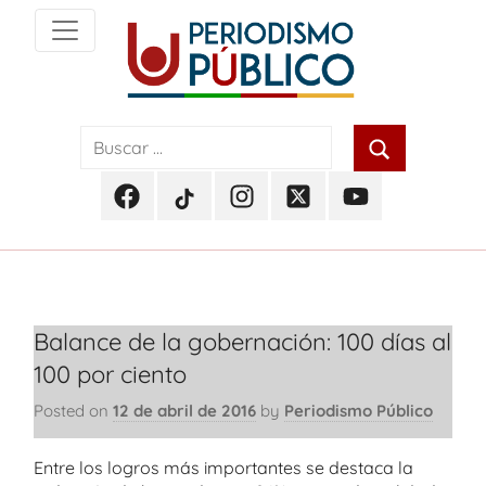
Skip
to
content
Noticias
Periodismo
y
actualidad
Público
de
Facebook
TikTok
Instagram
Twitter
Youtube
Soacha,
Periodismo
Periodismo
Periodismo
Periodismo
Periodismo
Bogotá
Público
Público
Público
Público
Público
y
Cundinamarca
Balance de la gobernación: 100 días al
100 por ciento
Posted on
12 de abril de 2016
by
Periodismo Público
Entre los logros más importantes se destaca la