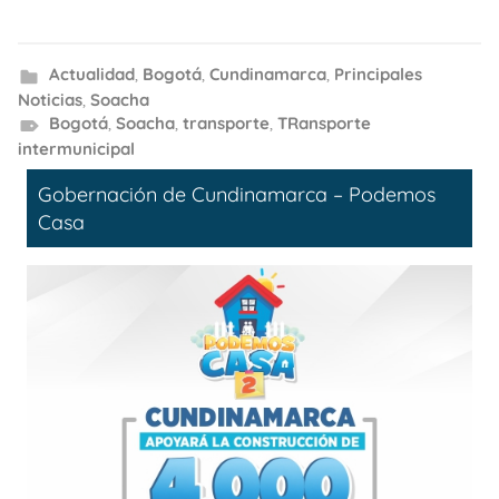
Actualidad
,
Bogotá
,
Cundinamarca
,
Principales
Noticias
,
Soacha
Bogotá
,
Soacha
,
transporte
,
TRansporte
intermunicipal
Gobernación de Cundinamarca – Podemos
Casa