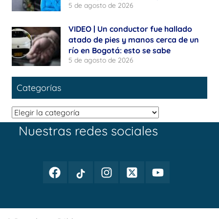
5 de agosto de 2026
VIDEO | Un conductor fue hallado
atado de pies y manos cerca de un
río en Bogotá: esto se sabe
5 de agosto de 2026
Categorías
Categorías
Nuestras redes sociales
Facebook
TikTok
Instagram
Twitter
Youtube
Periodismo
Periodismo
Periodismo
Periodismo
Periodismo
Público
Público
Público
Público
Público