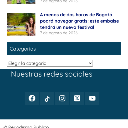
7 de agosto de 2026
A menos de dos horas de Bogotá
podrá navegar gratis: este embalse
tendrá un nuevo festival
7 de agosto de 2026
Categorías
Categorías
Nuestras redes sociales
Facebook
TikTok
Instagram
Twitter
Youtube
Periodismo
Periodismo
Periodismo
Periodismo
Periodismo
Público
Público
Público
Público
Público
© Periodismo Público