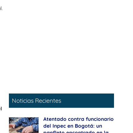
l.
Noticias Recientes
l
Atentado contra funcionario
del Inpec en Bogotá: un
panfleto encontrado en la