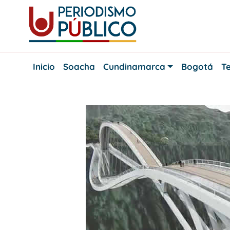
Skip
to
content
Noticias
Periodismo
y
Inicio
Soacha
Cundinamarca
Bogotá
Te
actualidad
Público
de
Soacha,
Bogotá
y
Cundinamarca