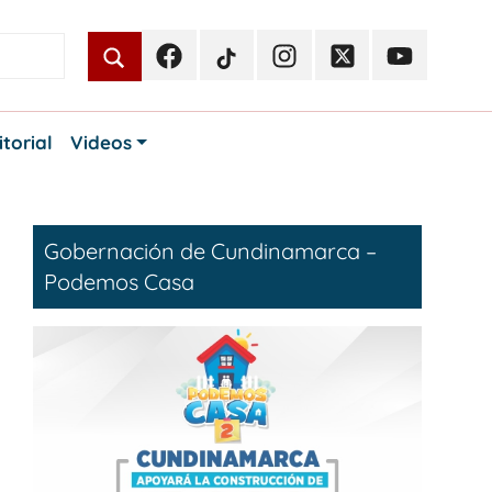
Facebook
TikTok
Instagram
Twitter
Youtube
Periodismo
Periodismo
Periodismo
Periodismo
Periodismo
Público
Público
Público
Público
Público
itorial
Videos
Gobernación de Cundinamarca –
Podemos Casa