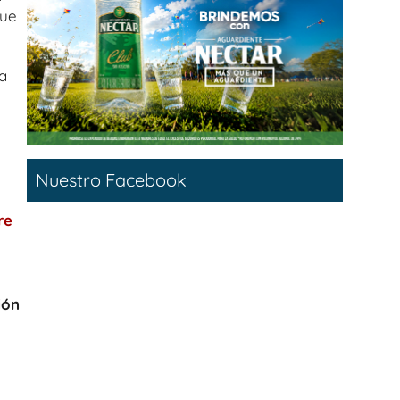
que
a
Nuestro Facebook
re
ión
.