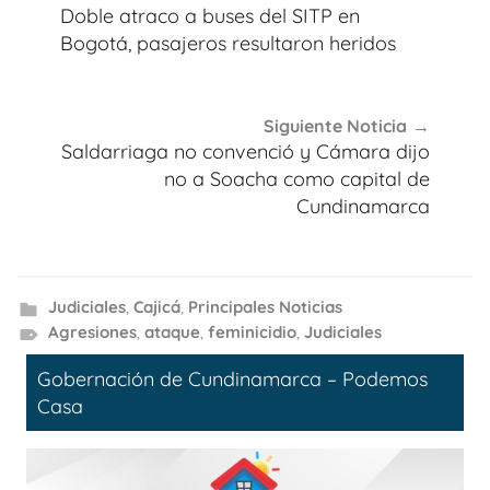
de
Doble atraco a buses del SITP en
entradas
Bogotá, pasajeros resultaron heridos
Siguiente Noticia
Saldarriaga no convenció y Cámara dijo
no a Soacha como capital de
Cundinamarca
Judiciales
,
Cajicá
,
Principales Noticias
Agresiones
,
ataque
,
feminicidio
,
Judiciales
Gobernación de Cundinamarca – Podemos
Casa