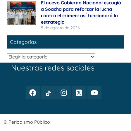
El nuevo Gobierno Nacional escogió
a Soacha para reforzar la lucha
contra el crimen: así funcionará la
estrategia
5 de agosto de 2026
Categorías
Categorías
Nuestras redes sociales
Facebook
TikTok
Instagram
Twitter
Youtube
Periodismo
Periodismo
Periodismo
Periodismo
Periodismo
Público
Público
Público
Público
Público
© Periodismo Público