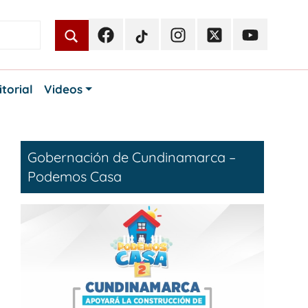
Facebook
TikTok
Instagram
Twitter
Youtube
Periodismo
Periodismo
Periodismo
Periodismo
Periodismo
Público
Público
Público
Público
Público
itorial
Videos
Gobernación de Cundinamarca –
Podemos Casa