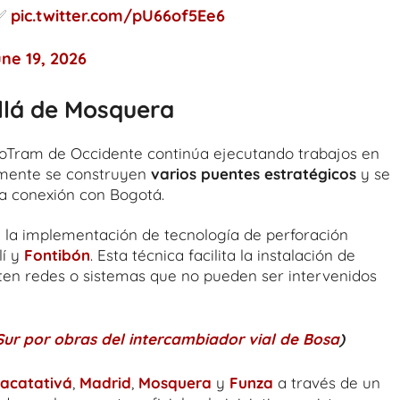
.✅
pic.twitter.com/pU66of5Ee6
ne 19, 2026
llá de Mosquera
ioTram de Occidente continúa ejecutando trabajos en
almente se construyen
varios puentes estratégicos
y se
ra conexión con Bogotá.
 la implementación de tecnología de perforación
lí y
Fontibón
. Esta técnica facilita la instalación de
ten redes o sistemas que no pueden ser intervenidos
 Sur por obras del intercambiador vial de Bosa
)
acatativá
,
Madrid
,
Mosquera
y
Funza
a través de un