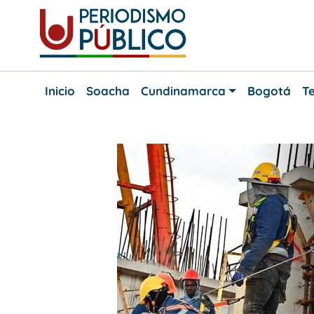
Skip
to
content
Noticias
Periodismo
y
Inicio
Soacha
Cundinamarca
Bogotá
Te
actualidad
Público
de
Soacha,
Bogotá
y
Cundinamarca