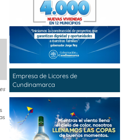
Empresa de Licores de
Cundinamarca
es
s
ras